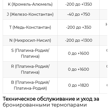
K (Хромель-Алюмель)
-200 до +1350
J (Железо-Константан)
-40 до +750
Н
T (Медь-Константан)
-200 до +350
N (Нихросил-Нисил)
-200 до +1300
S (Платина-Родий/
О
0 до +1600
Платина)
R (Платина-Родий/
О
0 до +1600
Платина)
B (Платина-Родий/
0 до +1820
С
Платина-Родий)
Техническое обслуживание и уход за
бронированными термопарами