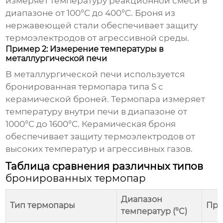
измеряет температуру реакционной смеси в
диапазоне от 100°C до 400°C. Броня из
нержавеющей стали обеспечивает защиту
термоэлектродов от агрессивной среды.
Пример 2: Измерение температуры в
металлургической печи
В металлургической печи используется
бронированная термопара
типа S с
керамической броней. Термопара измеряет
температуру внутри печи в диапазоне от
1000°C до 1600°C. Керамическая броня
обеспечивает защиту термоэлектродов от
высоких температур и агрессивных газов.
Таблица сравнения различных типов
бронированных термопар
Диапазон
Тип термопары
При
температур (°C)