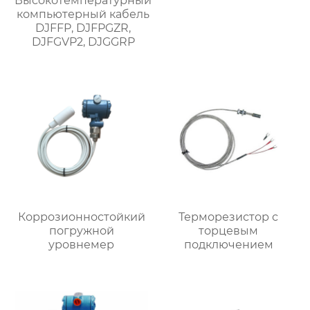
Высокотемпературный
компьютерный кабель
DJFFP, DJFPGZR,
DJFGVP2, DJGGRP
Коррозионностойкий
Терморезистор с
погружной
торцевым
уровнемер
подключением