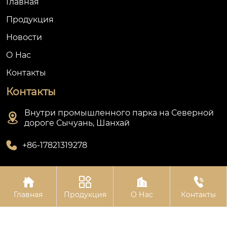
Главная
Продукция
Новости
О Hас
Контакты
Контакты
Внутри промышленного парка на Северной

дороге Сычуань, Шанхай

+86-17821319278




Авторское право©Шанхай Олин Приборостроительный
Главная
Продукция
О Нас
Контакты
Завод