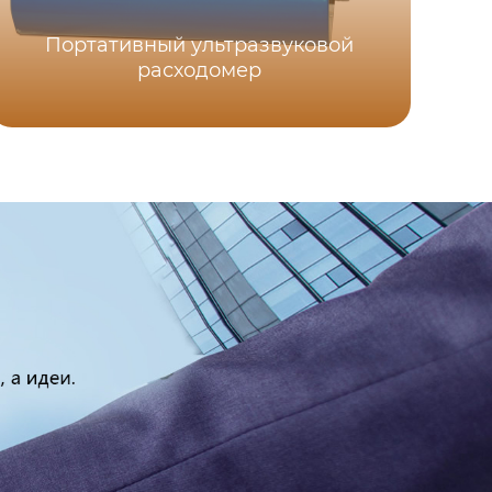
Ре
Портативный ультразвуковой
у
расходомер