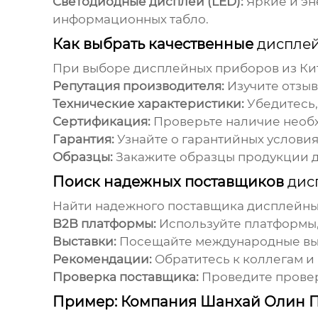
Светодиодные дисплеи (LED):
Яркие и эн
информационных табло.
Как выбрать качественные
дисплей
При выборе
дисплейных приборов из Ки
Репутация производителя:
Изучите отзыв
Технические характеристики:
Убедитесь,
Сертификация:
Проверьте наличие необх
Гарантия:
Узнайте о гарантийных услови
Образцы:
Закажите образцы продукции д
Поиск надежных поставщиков
дис
Найти надежного поставщика
дисплейны
B2B платформы:
Используйте платформы, т
Выставки:
Посещайте международные выс
Рекомендации:
Обратитесь к коллегам и
Проверка поставщика:
Проведите проверк
Пример: Компания Шанхай Олин П