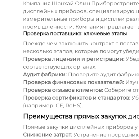
Компания
Шанхай Олин Приборостроите
дисплейных приборов
, специализирующ
измерительные приборы и дисплеи разли
промышленности. Компания предлагает 
Проверка поставщика: ключевые этапы
Прежде чем заключить контракт с пост
несколько этапов, которые помогут убед
Проверка лицензии и регистрации:
Убед
соответствующих органах.
Аудит фабрики:
Проведите аудит фабрики
Проверка финансовых показателей:
Изуч
Проверка отзывов клиентов:
Соберите от
Проверка сертификатов и стандартов:
Уб
(например, CE, RoHS).
Преимущества прямых закупок
ди
Прямые закупки
дисплейных приборов
у
Снижение затрат:
Устранение посреднико