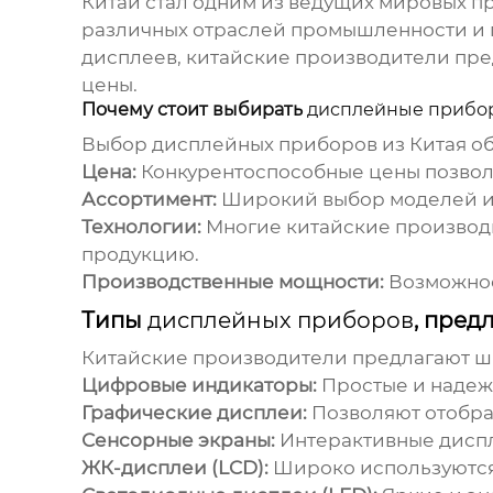
Китай стал одним из ведущих мировых 
различных отраслей промышленности и 
дисплеев, китайские производители пр
цены.
Почему стоит выбирать
дисплейные прибор
Выбор
дисплейных приборов из Китая
об
Цена:
Конкурентоспособные цены позволя
Ассортимент:
Широкий выбор моделей и 
Технологии:
Многие китайские производи
продукцию.
Производственные мощности:
Возможнос
Типы
дисплейных приборов
, пре
Китайские производители предлагают 
Цифровые индикаторы:
Простые и надеж
Графические дисплеи:
Позволяют отобра
Сенсорные экраны:
Интерактивные диспл
ЖК-дисплеи (LCD):
Широко используются 