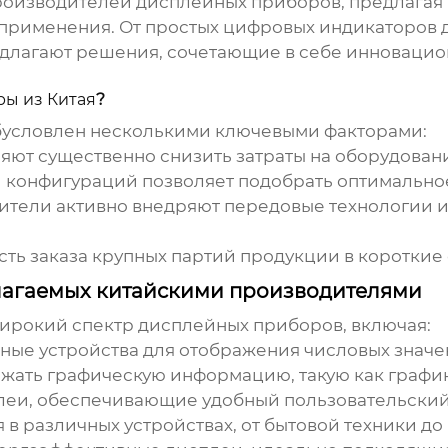
производителей
дисплейных приборов
, предлага
применения. От простых цифровых индикаторов
едлагают решения, сочетающие в себе инновацио
ы из Китая
?
условлен несколькими ключевыми факторами:
ют существенно снизить затраты на оборудован
конфигураций позволяет подобрать оптимальное
тели активно внедряют передовые технологии и
ть заказа крупных партий продукции в короткие 
длагаемых китайскими производителями
широкий спектр
дисплейных приборов
, включая:
ные устройства для отображения числовых значе
жать графическую информацию, такую как графи
еи, обеспечивающие удобный пользовательский
в различных устройствах, от бытовой техники д