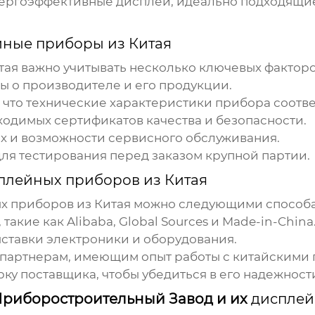
ергоэффективные дисплеи, идеально подходящи
ные приборы из Китая
тая
важно учитывать несколько ключевых факторо
ы о производителе и его продукции.
 что технические характеристики прибора соотв
одимых сертификатов качества и безопасности.
ях и возможности сервисного обслуживания.
ля тестирования перед заказом крупной партии.
плейных приборов из Китая
х приборов из Китая
можно следующими способ
акие как Alibaba, Global Sources и Made-in-China
тавки электроники и оборудования.
 партнерам, имеющим опыт работы с китайскими
у поставщика, чтобы убедиться в его надежности
риборостроительный Завод и их
дисплей