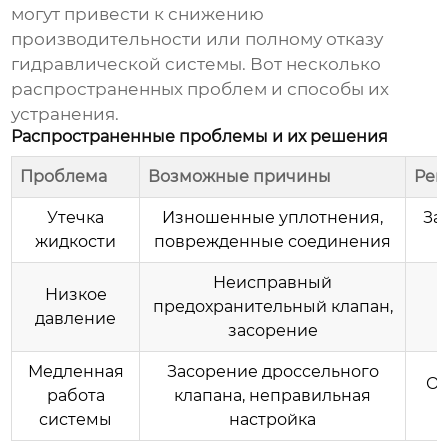
могут привести к снижению
производительности или полному отказу
гидравлической системы. Вот несколько
распространенных проблем и способы их
устранения.
Распространенные проблемы и их решения
Проблема
Возможные причины
Реш
Утечка
Изношенные уплотнения,
За
жидкости
поврежденные соединения
Неисправный
Низкое
предохранительный клапан,
п
давление
засорение
Медленная
Засорение дроссельного
Оч
работа
клапана, неправильная
системы
настройка