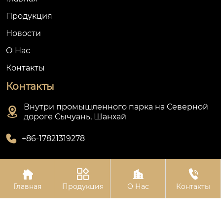
Продукция
Новости
О Hас
Контакты
Контакты
Внутри промышленного парка на Северной

дороге Сычуань, Шанхай

+86-17821319278




Авторское право©Шанхай Олин Приборостроительный
Главная
Продукция
О Нас
Контакты
Завод