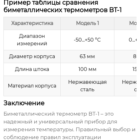
Пример таблицы сравнения
биметаллических термометров BT-1
Характеристика
Модель 1
Мод
Диапазон
-50...+50 °C
0...
измерений
Диаметр корпуса
63 мм
80
Длина штока
100 мм
15
Нержавеющая
Нержа
Материал корпуса
сталь
ст
Заключение
Биметаллический термометр BT-1
– это
надежный и универсальный прибор для
измерения температуры. Правильный выбор и
соблюдение правил эксплуатации