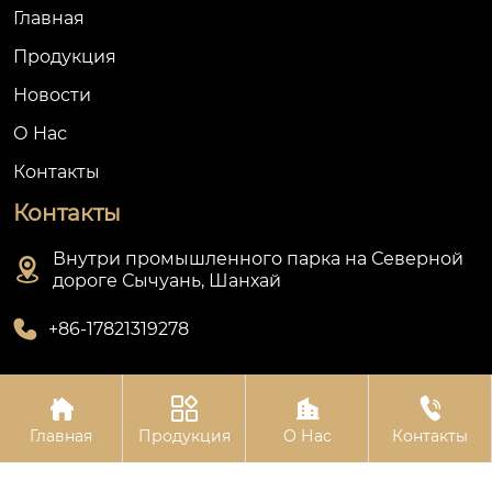
Главная
Продукция
Новости
О Hас
Контакты
Контакты
Внутри промышленного парка на Северной

дороге Сычуань, Шанхай

+86-17821319278




Авторское право©Шанхай Олин Приборостроительный
Главная
Продукция
О Нас
Контакты
Завод