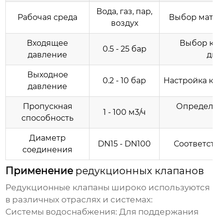
Вода, газ, пар,
Рабочая среда
Выбор мате
воздух
Входящее
Выбор кл
0.5 - 25 бар
давление
ди
Выходное
0.2 - 10 бар
Настройка к
давление
Пропускная
Определе
1 - 100 м3/ч
способность
Диаметр
DN15 - DN100
Соответст
соединения
Применение
редукционных клапанов
Редукционные клапаны
широко используются
в различных отраслях и системах:
Системы водоснабжения:
Для поддержания