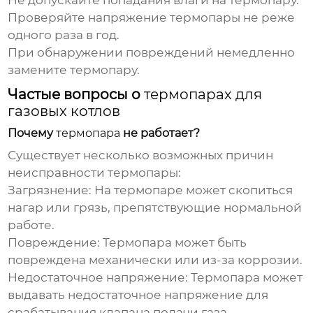
Не допускайте попадания влаги на
термопару
.
Проверяйте напряжение
термопары
не реже
одного раза в год.
При обнаружении повреждений немедленно
замените
термопару
.
Частые вопросы о
термопарах для
газовых котлов
Почему
термопара
не работает?
Существует несколько возможных причин
неисправности
термопары
:
Загрязнение:
На
термопаре
может скопиться
нагар или грязь, препятствующие нормальной
работе.
Повреждение:
Термопара
может быть
повреждена механически или из-за коррозии.
Недостаточное напряжение:
Термопара
может
выдавать недостаточное напряжение для
срабатывания клапана подачи газа.