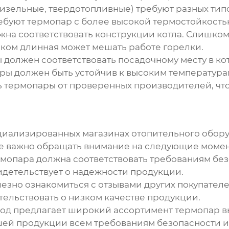
дизельные, твердотопливные) требуют разных тип
буют термопар с более высокой термостойкость
на соответствовать конструкции котла. Слишком
шком длинная может мешать работе горелки.
должен соответствовать посадочному месту в кот
ы должен быть устойчив к высоким температура
 термопары от проверенных производителей, чтоб
иализированных магазинах отопительного оборуд
ке важно обращать внимание на следующие момен
мопара должна соответствовать требованиям безо
детельствует о надежности продукции.
езно ознакомиться с отзывами других покупател
ельствовать о низком качестве продукции.
д предлагает широкий ассортимент термопар вы
шей продукции всем требованиям безопасности и 