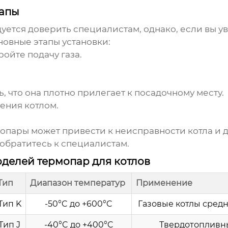
тапы
ется доверить специалистам, однако, если вы ув
новные этапы установки:
ойте подачу газа.
 что она плотно прилегает к посадочному месту.
ения котлом.
пары может привести к неисправности котла и д
 обратитесь к специалистам.
делей термопар для котлов
Тип
Диапазон температур
Применение
Тип K
-50°C до +600°C
Газовые котлы сред
Тип J
-40°C до +400°C
Твердотопливн