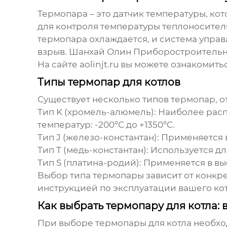
Термопара – это датчик температуры, ко
для контроля температуры теплоносителя 
термопара охлаждается, и система управ
взрыв. Шанхай Олин Приборостроительны
На сайте
aolinjt.ru
вы можете ознакомитьс
Типы термопар для котлов
Существует несколько типов термопар, о
Тип K (хромель-алюмель):
Наиболее расп
температур: -200°C до +1350°C.
Тип J (железо-константан):
Применяется в 
Тип T (медь-константан):
Используется для
Тип S (платина-родий):
Применяется в выс
Выбор типа термопары зависит от конкре
инструкцией по эксплуатации вашего кот
Как выбрать термопару для котла:
При выборе
термопары для котла
необхо