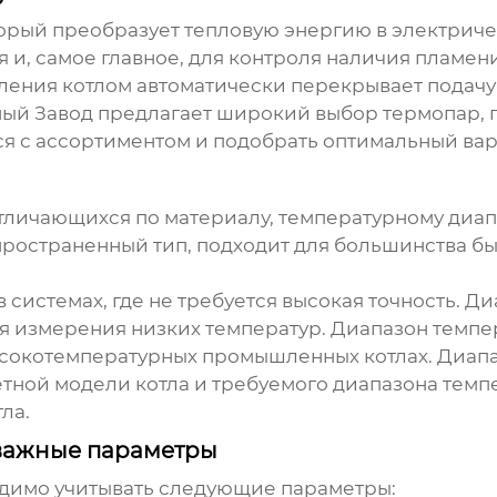
торый преобразует тепловую энергию в электриче
и, самое главное, для контроля наличия пламени 
ления котлом автоматически перекрывает подачу
й Завод предлагает широкий выбор термопар, п
я с ассортиментом и подобрать оптимальный вар
тличающихся по материалу, температурному диап
ространенный тип, подходит для большинства бы
системах, где не требуется высокая точность. Диа
 измерения низких температур. Диапазон темпера
окотемпературных промышленных котлах. Диапазо
тной модели котла и требуемого диапазона темпе
ла.
 важные параметры
димо учитывать следующие параметры: