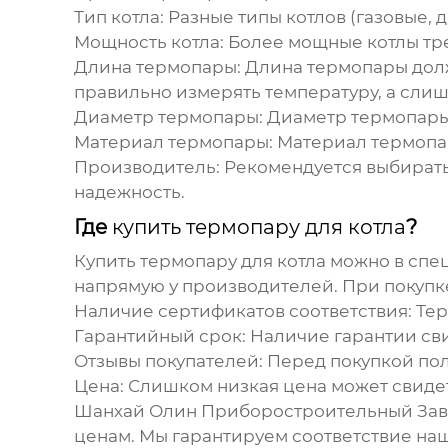
Тип котла:
Разные типы котлов (газовые, 
Мощность котла:
Более мощные котлы тре
Длина термопары:
Длина термопары долж
правильно измерять температуру, а сли
Диаметр термопары:
Диаметр термопары 
Материал термопары:
Материал термопар
Производитель:
Рекомендуется выбирать
надежность.
Где
купить термопару для котла
?
Купить термопару для котла
можно в спец
напрямую у производителей. При покуп
Наличие сертификатов соответствия:
Тер
Гарантийный срок:
Наличие гарантии сви
Отзывы покупателей:
Перед покупкой пол
Цена:
Слишком низкая цена может свидет
Шанхай Олин Приборостроительный Заво
ценам. Мы гарантируем соответствие на