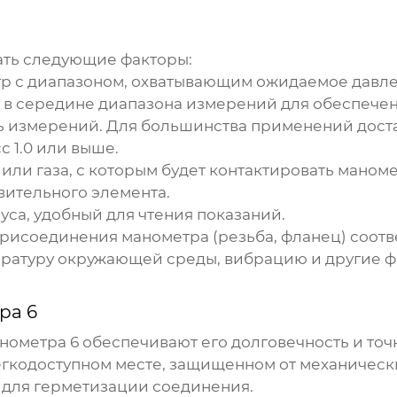
ать следующие факторы:
тр
с диапазоном, охватывающим ожидаемое давлен
 в середине диапазона измерений для обеспечен
измерений. Для большинства применений достато
 1.0 или выше.
или газа, с которым будет контактировать
маноме
вительного элемента.
са, удобный для чтения показаний.
 присоединения
манометра
(резьба, фланец) соотв
ратуру окружающей среды, вибрацию и другие фа
ра 6
нометра 6
обеспечивают его долговечность и точ
егкодоступном месте, защищенном от механическ
 для герметизации соединения.