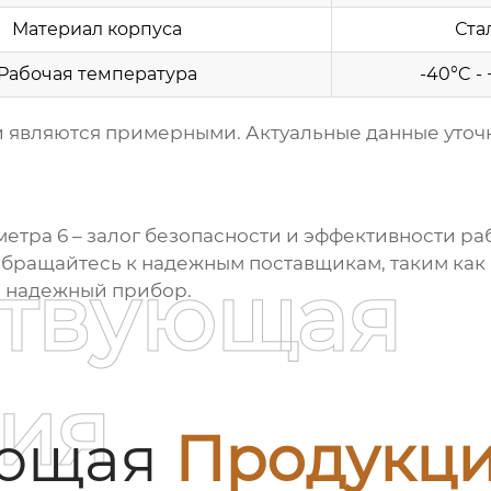
Материал корпуса
Ста
Рабочая температура
-40°C -
являются примерными. Актуальные данные уточн
метра 6
– залог безопасности и эффективности ра
и обращайтесь к надежным поставщикам, таким как
ствующая
и надежный прибор.
ия
ующая
Продукц