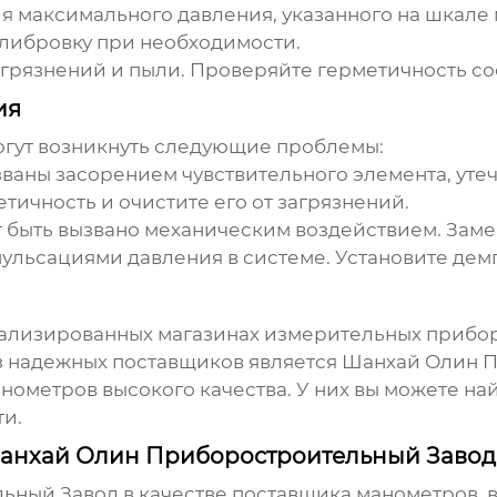
 максимального давления, указанного на шкале
алибровку при необходимости.
агрязнений и пыли. Проверяйте герметичность с
ия
гут возникнуть следующие проблемы:
званы засорением чувствительного элемента, ут
тичность и очистите его от загрязнений.
 быть вызвано механическим воздействием. Зам
ульсациями давления в системе. Установите дем
лизированных магазинах измерительных приборо
 надежных поставщиков является
Шанхай Олин П
нометров
высокого качества. У них вы можете на
ти.
Шанхай Олин Приборостроительный Завод
ьный Завод
в качестве поставщика
манометров
,