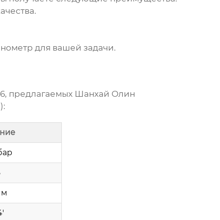
ачества.
анометр
для вашей задачи.
6
, предлагаемых Шанхай Олин
):
ение
 бар
5
мм
4'