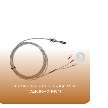
Терморезистор с торцевым
р
подключением