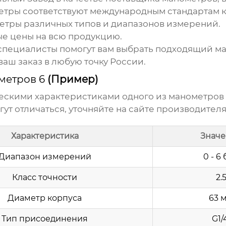
етры
соответствуют международным стандартам к
етры
различных типов и диапазонов измерений.
е цены на всю продукцию.
пециалисты помогут вам выбрать подходящий
м
аш заказ в любую точку России.
метров 6
(Пример)
ческими характеристиками одного из
манометров 
т отличаться, уточняйте на сайте производителя
Характеристика
Знач
Диапазон измерений
0 - 6
Класс точности
2.
Диаметр корпуса
63 
Тип присоединения
G1/