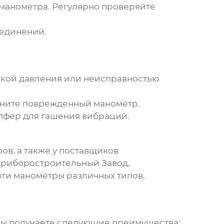
манометра
. Регулярно проверяйте
оединений.
ечкой давления или неисправностью
ените поврежденный
манометр
.
пфер для гашения вибраций.
в, а также у поставщиков
риборостроительный Завод
,
йти
манометры
различных типов,
 вы получаете следующие преимущества: