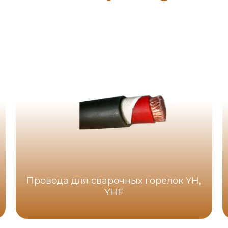
Провода для сварочных горелок YH,
YHF