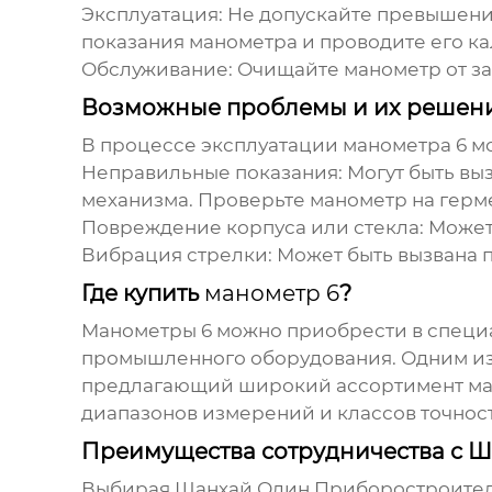
Эксплуатация:
Не допускайте превышения
показания
манометра
и проводите его к
Обслуживание:
Очищайте
манометр
от з
Возможные проблемы и их решен
В процессе эксплуатации
манометра 6
мо
Неправильные показания:
Могут быть вы
механизма. Проверьте
манометр
на герме
Повреждение корпуса или стекла:
Может
Вибрация стрелки:
Может быть вызвана п
Где купить
манометр 6
?
Манометры 6
можно приобрести в специа
промышленного оборудования. Одним из
предлагающий широкий ассортимент
ма
диапазонов измерений и классов точнос
Преимущества сотрудничества с 
Выбирая
Шанхай Олин Приборостроител