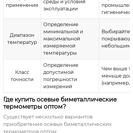
среды и условий
применения
промышленн
эксплуатации
гигиеничес
Определение
минимальной и
Выбирайте т
Диапазон
максимальной
покрывающи
температур
измеряемой
небольшим 
температуры
Определение
Чем выше тр
Класс
допустимой
меньше долж
точности
погрешности
(например, 1,
измерений
Где купить осевые биметаллические
термометры оптом?
Существует несколько вариантов
приобретения
осевых биметаллических
термометров оптом
: