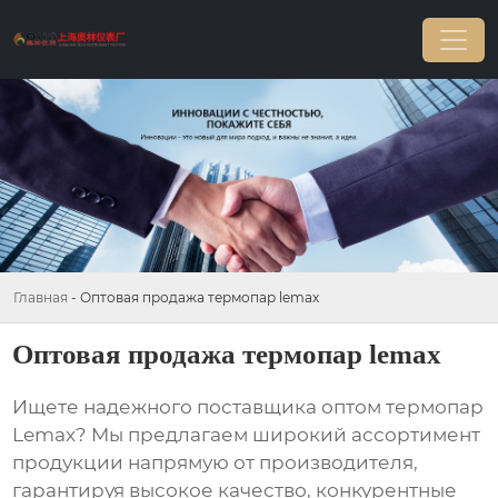
Главная
-
Оптовая продажа термопар lemax
Оптовая продажа термопар lemax
Ищете надежного поставщика
оптом термопар
Lemax
? Мы предлагаем широкий ассортимент
продукции напрямую от производителя,
гарантируя высокое качество, конкурентные