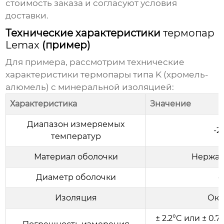
стоимость заказа и согласуют условия
доставки.
Технические характеристики
термопар
Lemax
(пример)
Для примера, рассмотрим технические
характеристики термопары типа K (хромель-
алюмель) с минеральной изоляцией:
Характеристика
Значение
Диапазон измеряемых
-2
температур
Материал оболочки
Нержаве
Диаметр оболочки
о
Изоляция
Окс
± 2.2°C или ± 0.