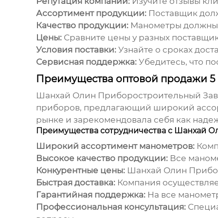
Репутация компании:
Изучите отзывы кли
Ассортимент продукции:
Поставщик долж
Качество продукции:
Манометры должны с
Цены:
Сравните цены у разных поставщик
Условия поставки:
Узнайте о сроках доста
Сервисная поддержка:
Убедитесь, что п
Преимущества оптовой продажи 5
Шанхай Олин Приборостроительный Зав
приборов, предлагающий широкий ассорт
рынке и зарекомендовала себя как наде
Преимущества сотрудничества с Шанхай О
Широкий ассортимент манометров:
Комп
Высокое качество продукции:
Все маноме
Конкурентные цены:
Шанхай Олин Прибор
Быстрая доставка:
Компания осуществляет
Гарантийная поддержка:
На все манометр
Профессиональная консультация:
Специа