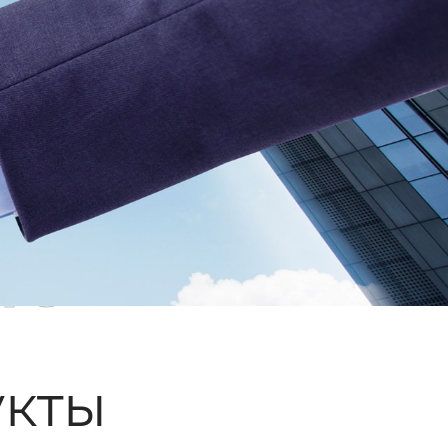
ые
кты