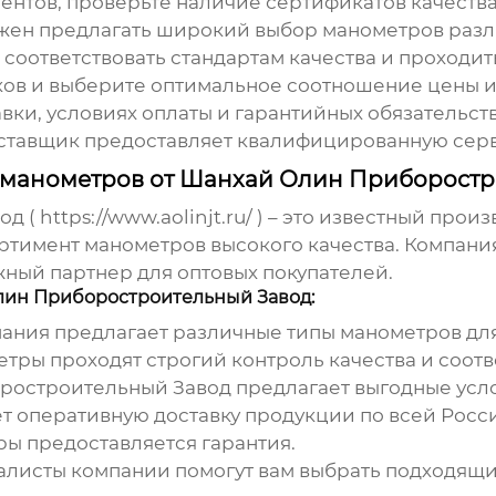
ентов, проверьте наличие сертификатов качества
ен предлагать широкий выбор манометров разли
оответствовать стандартам качества и проходи
ов и выберите оптимальное соотношение цены и 
вки, условиях оплаты и гарантийных обязательств
оставщик предоставляет квалифицированную сер
 манометров от Шанхай Олин Приборостр
од (
https://www.aolinjt.ru/
) – это известный прои
имент манометров высокого качества. Компания
жный партнер для
оптовых
покупателей
.
лин Приборостроительный Завод:
ания предлагает различные типы манометров дл
тры проходят строгий контроль качества и соот
остроительный Завод предлагает выгодные усл
 оперативную доставку продукции по всей Росси
ы предоставляется гарантия.
листы компании помогут вам выбрать подходящие