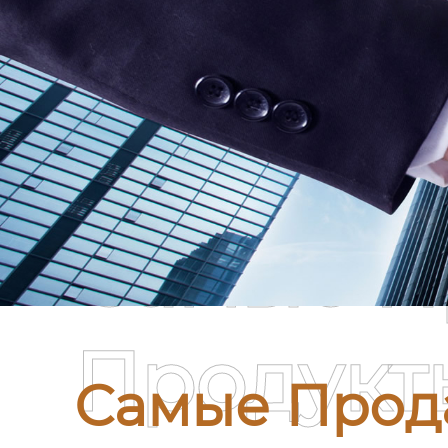
Самые П
Продукт
Самые Прод