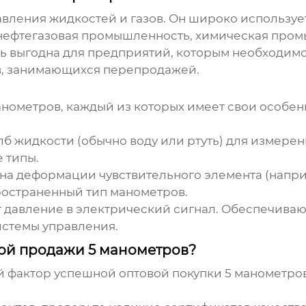
вления жидкостей и газов. Он широко используе
 нефтегазовая промышленность, химическая про
ь выгодна для предприятий, которым необходимо
в, занимающихся перепродажей.
анометров, каждый из которых имеет свои особе
б жидкости (обычно воду или ртуть) для измерен
 типы.
на деформации чувствительного элемента (напри
ространенный тип манометров.
давление в электрический сигнал. Обеспечивают
истемы управления.
вой продажи 5 манометров?
й фактор успешной
оптовой
покупки
5 манометро