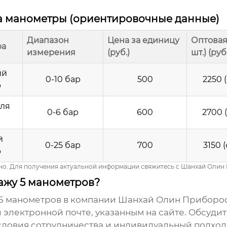
а манометры (ориентировочные данные)
Диапазон
Цена за единицу
Оптовая 
ра
измерения
(руб.)
шт.) (руб.
ий
0-10 бар
500
2250 
р
ля
0-6 бар
600
2700 
й
0-25 бар
700
3150 
р
но. Для получения актуальной информации свяжитесь с Шанхай Олин
дажу 5 манометров?
5 манометров
в компании Шанхай Олин Приборос
лектронной почте, указанным на сайте. Обсудите
словия сотрудничества и индивидуальный подход 