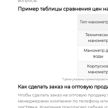
вопросы.
Пример таблицы сравнения цен н
Тип маномет
Техническ
маномет
Манометр д
воды
Корпусно
маномет
*Цены указаны ориентировоч
Как сделать заказ на оптовую про
Чтобы сделать заказ на
оптовую продажу 
менеджерами компании по телефону или э
доставки. Компания предлагает гибкие у