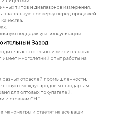
 и лицензий.
чных типов и диапазонов измерения.
ть тщательную проверку перед
продажей
.
качества.
ах.
висную поддержку и консультации.
оительный Завод
зводитель контрольно-измерительных
 имеет многолетний опыт работы на
я разных отраслей промышленности.
ветствуют международным стандартам.
овия для
оптовых
покупателей
.
и и странам СНГ.
 манометры и ответят на все ваши