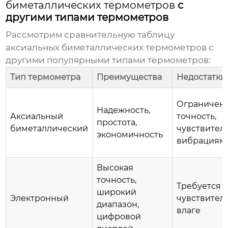
биметаллических термометров
с
другими типами термометров
Рассмотрим сравнительную таблицу
аксиальных биметаллических термометров
с
другими популярными типами термометров:
Тип термометра
Преимущества
Недостатки
Ограничен
Надежность,
Аксиальный
точность,
простота,
биметаллический
чувствитель
экономичность
вибрациям
Высокая
точность,
Требуется 
широкий
Электронный
чувствитель
диапазон,
влаге
цифровой