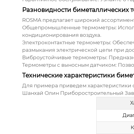
Разновидности биметаллических 
ROSMA предлагает широкий ассортимен
Общепромышленные термометры:
Испол
кондиционирования воздуха.
Электроконтактные термометры:
Обеспеч
размыкания электрической цепи при до
Виброустойчивые термометры:
Предназн
Термометры с выносным датчиком:
Позво
Технические характеристики бим
Для примера приведем характеристики о
Шанхай Олин Приборостроительный Зав
Х
Диа
К