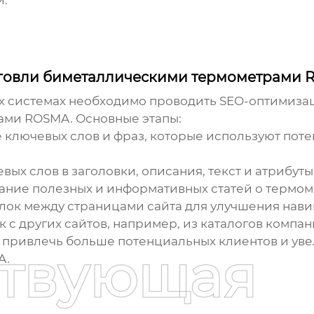
и.
рговли биметаллическими термометрами
х системах необходимо проводить SEO-оптимиза
рами ROSMA
. Основные этапы:
ключевых слов и фраз, которые используют пот
ых слов в заголовки, описания, текст и атрибут
ние полезных и информативных статей о термом
ок между страницами сайта для улучшения навиг
 с других сайтов, например, из каталогов компан
 привлечь больше потенциальных клиентов и ув
ствующая
A
.