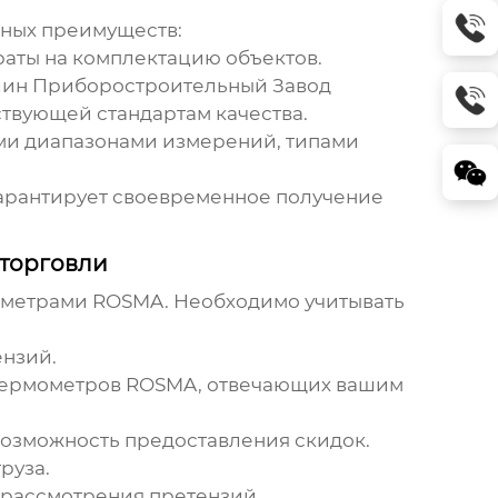
ьных преимуществ:
раты на комплектацию объектов.
лин Приборостроительный Завод
ствующей стандартам качества.
ми диапазонами измерений, типами
арантирует своевременное получение
 торговли
мометрами ROSMA
. Необходимо учитывать
ензий.
 термометров ROSMA, отвечающих вашим
возможность предоставления скидок.
руза.
 рассмотрения претензий.