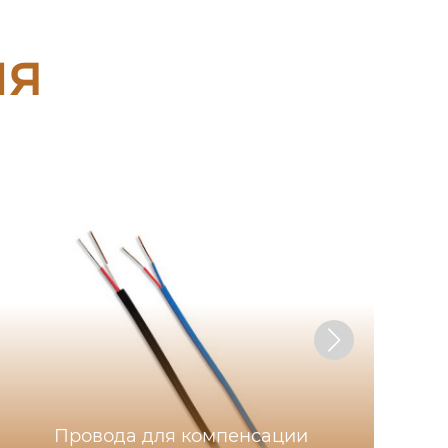
ия
Провода для компенсации