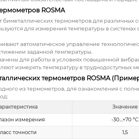
термометров ROSMA
т
биметаллических термометров
для различных с
ьзуются для измерения температуры в системах 
ивают автоматическое управление технологиче
стижении заданной температуры.
ачены для работы в условиях повышенной вибрац
ляют измерять температуру в труднодоступных ме
еталлических термометров ROSMA (Приме
дного из термометров, для ознакомления с полн
од:
арактеристика
Значение
пазон измерения
-30…+70 °C
ласс точности
1,5