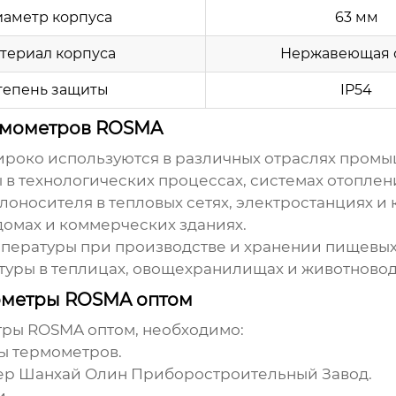
аметр корпуса
63 мм
териал корпуса
Нержавеющая 
тепень защиты
IP54
рмометров ROSMA
роко используются в различных отраслях промыш
 в технологических процессах, системах отопле
носителя в тепловых сетях, электростанциях и 
домах и коммерческих зданиях.
пературы при производстве и хранении пищевых
уры в теплицах, овощехранилищах и животновод
мометры ROSMA оптом
тры ROSMA оптом
, необходимо:
ы термометров.
мер
Шанхай Олин Приборостроительный Завод
.