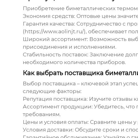
Приобретение
биметаллических термом
Экономия средств:
Оптовые цены значите
Гарантия качества:
Сотрудничество с пр
(https://www.aolinjt.ru/), обеспечивает
Широкий ассортимент:
Возможность выб
присоединения и исполнениями.
Стабильность поставок:
Заключение долг
необходимого количества приборов.
Как выбрать поставщика биметалл
Выбор поставщика – ключевой этап усп
следующие факторы:
Репутация поставщика:
Изучите отзывы к
Ассортимент продукции:
Убедитесь, что
требованиям.
Цены и условия оплаты:
Сравните цены у 
Условия доставки:
Обсудите сроки и спос
Гарантийное обслуживание:
Узнайте о г