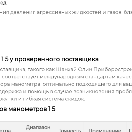
ред
ния давления агрессивных жидкостей и газов, б
1 5 у проверенного поставщика
ставщика, такого как Шанхай Олин Приборострои
соответствует международным стандартам качест
ра манометра, оптимально подходящего для ваш
держка и помощь в случае возникновения пробл
купки и гибкая система скидок.
в манометров 1 5
Диапазон
етра
Точность
Применение
П