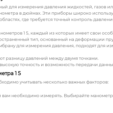
ый для измерения давления жидкостей, газов или 
анометра в дюймах. Эти приборы широко использ
бластях, где требуется точный контроль давлени
нометров 1 5
, каждый из которых имеет свои осо
страненный тип, основанный на деформации пру
брану для измерения давления, подходят для из
т разницу давлений между двумя точками.
ысокую точность и возможность передачи данных
етра 1 5
ходимо учитывать несколько важных факторов:
й вам необходимо измерять. Выбирайте манометр