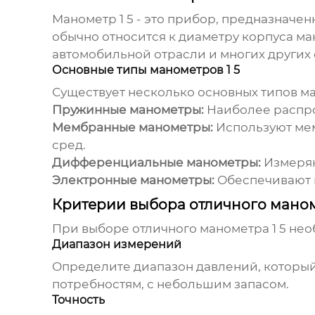
Манометр 1 5
- это прибор, предназначенн
обычно относится к диаметру корпуса м
автомобильной отрасли и многих других о
Основные типы манометров 1 5
Существует несколько основных типов
ма
Пружинные манометры:
Наиболее распро
Мембранные манометры:
Используют мем
сред.
Дифференциальные манометры:
Измеряю
Электронные манометры:
Обеспечивают в
Критерии выбора отличного маном
При выборе
отличного манометра 1 5
необ
Диапазон измерений
Определите диапазон давлений, которы
потребностям, с небольшим запасом.
Точность