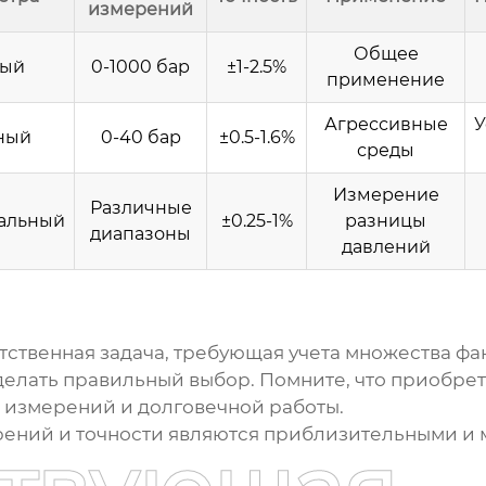
измерений
Общее
ный
0-1000 бар
±1-2.5%
применение
Агрессивные
У
ный
0-40 бар
±0.5-1.6%
среды
Измерение
Различные
альный
±0.25-1%
разницы
диапазоны
давлений
етственная задача, требующая учета множества фак
сделать правильный выбор. Помните, что приобре
х измерений и долговечной работы.
ений и точности являются приблизительными и м