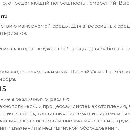
метр, определяющий погрешность измерений. Выб
нта
ействию измеряемой среды. Для агрессивных ср
атериалов.
ругие факторы окружающей среды. Для работы в 
роизводителям, таким как
Шанхай Олин Приборо
ибора.
 5
ие в различных отраслях:
технологических процессах, системах отопления,
ния в шинах, топливных системах и системах ох
равлических системах и пневматических инструме
ия и давления в медицинском оборудовании.