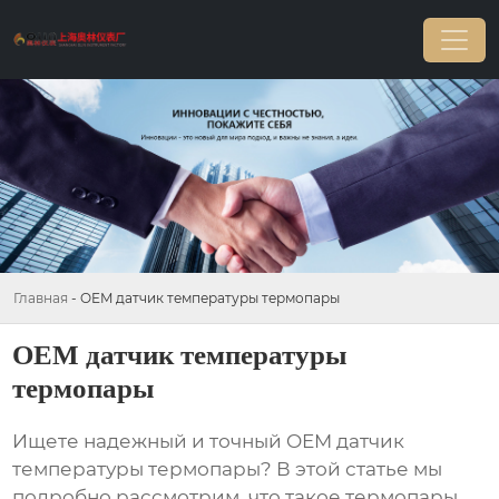
Главная
-
OEM датчик температуры термопары
OEM датчик температуры
термопары
Ищете надежный и точный
OEM датчик
температуры термопары
? В этой статье мы
подробно рассмотрим, что такое термопары,