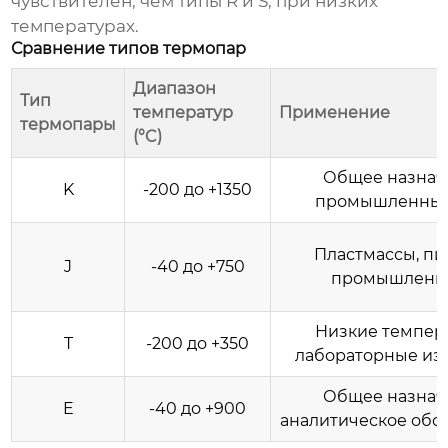
чувствителен, чем типы R и S, при низких
температурах.
Сравнение типов термопар
Диапазон
Тип
температур
Применение
термопары
(°C)
Общее назнач
K
-200 до +1350
промышленные
Пластмассы, п
J
-40 до +750
промышленн
Низкие темпер
T
-200 до +350
лабораторные из
Общее назнач
E
-40 до +900
аналитическое обо