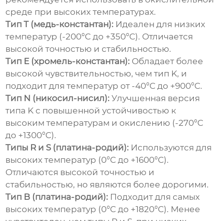
среде при высоких температурах.
Тип T (медь-константан):
Идеален для низких
температур (-200°C до +350°C). Отличается
высокой точностью и стабильностью.
Тип E (хромель-константан):
Обладает более
высокой чувствительностью, чем тип K, и
подходит для температур от -40°C до +900°C.
Тип N (никосил-нисил):
Улучшенная версия
типа K с повышенной устойчивостью к
высоким температурам и окислению (-270°C
до +1300°C).
Типы R и S (платина-родий):
Используются для
высоких температур (0°C до +1600°C).
Отличаются высокой точностью и
стабильностью, но являются более дорогими.
Тип B (платина-родий):
Подходит для самых
высоких температур (0°C до +1820°C). Менее