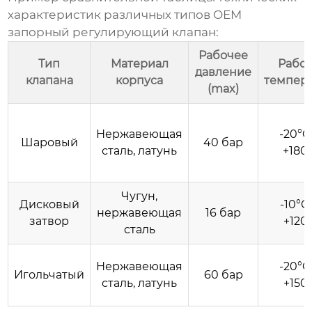
характеристик различных типов
OEM
запорный регулирующий клапан
:
Рабочее
Тип
Материал
Рабо
давление
клапана
корпуса
темпер
(max)
Нержавеющая
-20°C
Шаровый
40 бар
сталь, латунь
+180
Чугун,
Дисковый
-10°C
нержавеющая
16 бар
затвор
+120
сталь
Нержавеющая
-20°C
Игольчатый
60 бар
сталь, латунь
+150