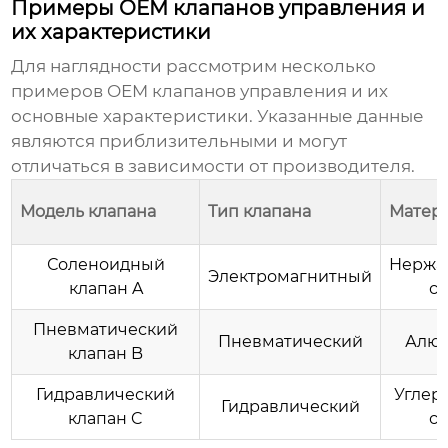
Примеры OEM клапанов управления и
их характеристики
Для наглядности рассмотрим несколько
примеров
OEM клапанов управления
и их
основные характеристики. Указанные данные
являются приблизительными и могут
отличаться в зависимости от производителя.
Модель клапана
Тип клапана
Матер
Соленоидный
Нержа
Электромагнитный
клапан A
ст
Пневматический
Пневматический
Алю
клапан B
Гидравлический
Углер
Гидравлический
клапан C
ст