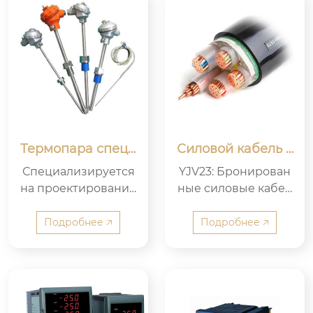
1950 – х и 1960 – х го
дах.
Термопара специ
Силовой кабель Y
альная для элект
JV23 с медной жи
Специализируется
YJV23: Бронирован
ростанций
лой
на проектировании
ные силовые кабел
электростанции, мо
и с медным сердеч
жет удовлетворить
ником, соединенны
Подробнее 🡥
Подробнее 🡥
300 000, 600 000 кВ
е с полиэтиленовой
т и другие генерато
изоляцией полиэти
рные установки и в
леновой оболочки,
спомогательные ма
проложенные в по
шины для измерен
мещении, туннелях