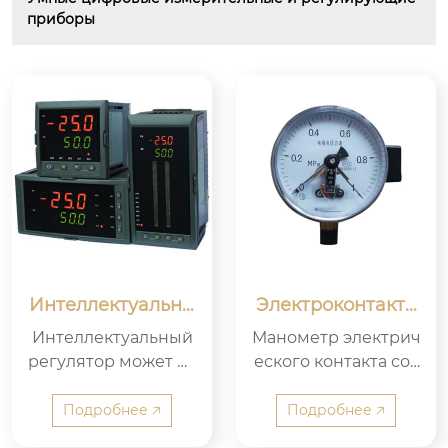
приборы
Интеллектуальны
Электроконтактн
й регулятор
ый манометр
Интеллектуальный
Манометр электрич
регулятор может ис
еского контакта сос
пользоваться с разл
тоит из измеритель
ичными датчиками,
ной системы, индик
Подробнее 🡥
Подробнее 🡥
преобразователям
аторной системы, у