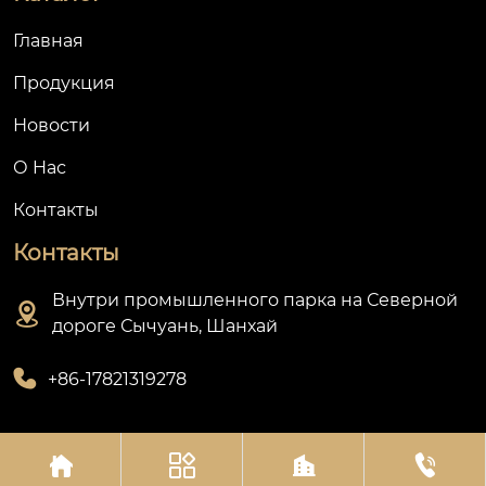
Главная
Продукция
Новости
О Hас
Контакты
Контакты
Внутри промышленного парка на Северной

дороге Сычуань, Шанхай

+86-17821319278




Авторское право©Шанхай Олин Приборостроительный