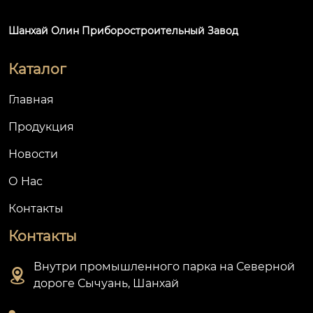
ышленност
производственных
ледние год
 процессах.
Шанхай Олин Приборостроительный Завод
ы.
Каталог
Главная
Продукция
Новости
О Hас
Контакты
Контакты
Внутри промышленного парка на Северной

дороге Сычуань, Шанхай