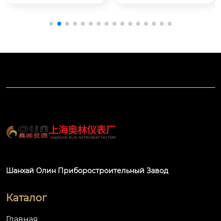
ы скорости звука в
Диапазон измерен
 режиме реального
ий: 30 метров

 времени. С помощь
Ссылка на процесс:
ю жидкокристаллич
 резьба, фланец

еского дисплея, кла
виатуры, параметр
ы могут быть устано
влены на месте. Им
еет диагностически
й модуль интерфей
са 4 – 20 мА / RS485.
Шанхай Олин Приборостроительный Завод
Каталог
Главная