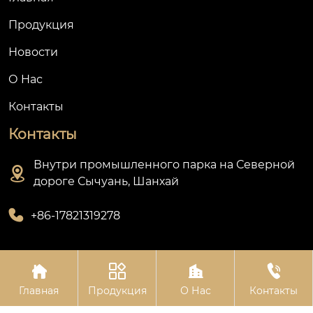
Продукция
Новости
О Hас
Контакты
Контакты
Внутри промышленного парка на Северной

дороге Сычуань, Шанхай

+86-17821319278




Авторское право©Шанхай Олин Приборостроительный
Главная
Продукция
О Нас
Контакты
Завод