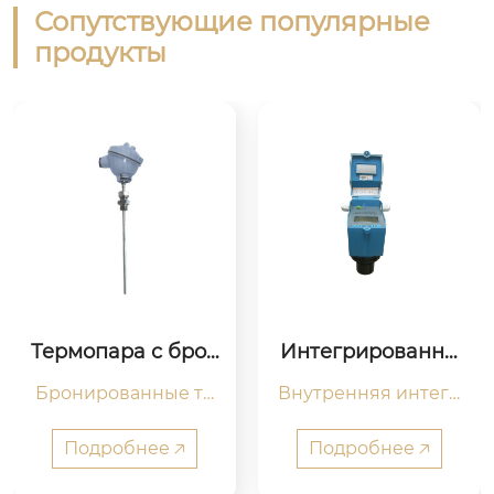
Сопутствующие популярные
продукты
Интегрированны
Радарный уровне
й ультразвуковой
мер с проводяще
Внутренняя интегр
Применение： KQ –
 уровнемер
й волной
ация датчиков темп
 DLDA

ературы для компе
Модель: жидкий, тве
Подробнее 🡥
Подробнее 🡥
нсации температур
рдый порошок
