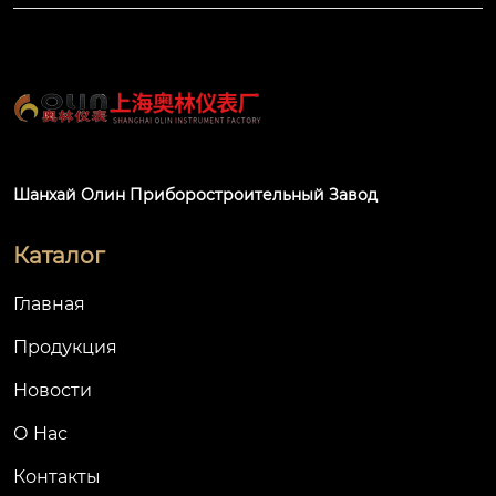
ю, коррозионностой
костью является од
ним из лабораторн
ых локальных вытяж
ных устройств, выб
ранных лабораторн
ой промышленност
ью в последние год
Шанхай Олин Приборостроительный Завод
ы.
Каталог
Главная
Продукция
Новости
О Hас
Контакты